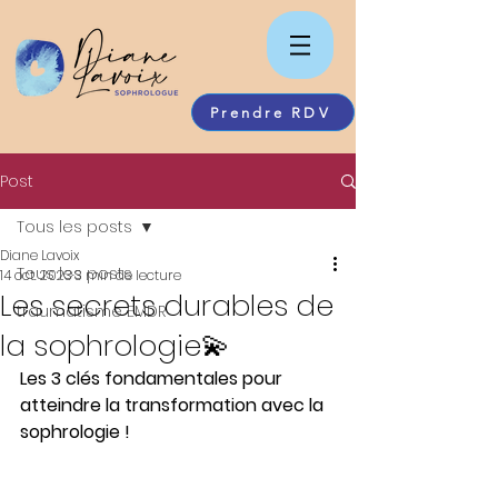
Prendre RDV
Post
Tous les posts
Diane Lavoix
Tous les posts
14 oct. 2023
3 min de lecture
Les secrets durables de
traumatisme EMDR
la sophrologie💫
Les 3 clés fondamentales pour 
atteindre la transformation avec la 
sophrologie !