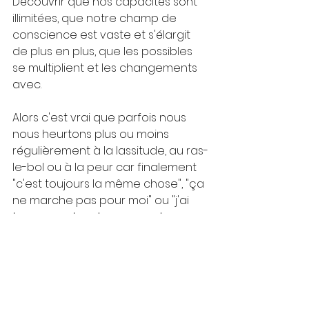
Découvrir que nos capacités sont 
illimitées, que notre champ de 
conscience est vaste et s'élargit 
de plus en plus, que les possibles 
se multiplient et les changements 
avec.
Alors c'est vrai que parfois nous 
nous heurtons plus ou moins 
régulièrement à la lassitude, au ras-
le-bol ou à la peur car finalement 
"c'est toujours la même chose", "ça 
ne marche pas pour moi" ou "j'ai 
trop peur des changements que 
cela peut entraîner".
"Lorsque nous faisons une 
chose pour la première fois, 