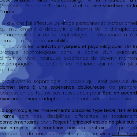
Desensitization and Reprocessing)
, à la
méthode EFT
(Emotional Freedom Techniques) et au
soin vibratoire de la
Trame.
Il y a 9 ans j'ai effectué un virage personnel et professionnel
qui m’a amené à découvrir le chemin de la thérapie, et
notamment celui de la sophrologie, la résonance a été
immédiate avec ma sensibilité.
J'ai pu vivre les
bienfaits physiques et psychologiques
de l
pratique sophrologique dans le cadre d'un parcours
d'infertilité, vivre l'heureuse expérience de devenir maman
accompagnée de cette force intérieure qui ne m'a plus
quittée !
En cultivant la sophrologie j'ai appris qu'il était possible de
donner sens à une expérience douloureuse
, de prendre
possession de toutes ses ressources pour
être en accord
avec soi
et mieux s’adapter aux différentes étapes de la vie.
La sophrologie, les mouvements oculaires type EMDR, l’EFT et la
Trame
sont des disciplines différentes et totalement
complémentaires
dont
l’objectif principal est de
ne plus subir
son stress
et ses émotions
mais au contraire de prendr
possession de tous ses potentiels pour se sentir
acteur.trice