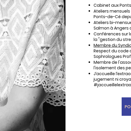
Cabinet aux Ponts
Ateliers mensuels
Ponts-de-Cé depu
Ateliers bi-mensue
Salmon à Angers 
Conférences sur l
la "gestion du stre
Membre du Syndic
Respect
du code 
Sophrologues Prof
Membre de l'assoc
l'isolement des p
J’accueille l’extr
jugement ni croy
#jaccueillelextrao