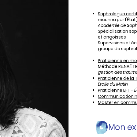
Sophrologue certi
reconnu par l'État
Académie de Sophr
Spécialisation sop
et angoisses
Supervisions et é
groupe de sophrol
Praticienne en m
Méthode RE.NA.Î.T
gestion des traum
Praticienne de la
Étoile du Matin
Praticienne EFT
-
É
Communication no
Master en commun
Mon ex