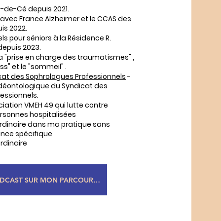
-de-Cé depuis 2021.
 avec France Alzheimer et le CCAS des
is 2022.
ls pour séniors à la Résidence R.
depuis 2023.
a "prise en charge des traumatismes" ,
ss" et le "sommeil" .
at des Sophrologues Professionnels
-
déontologique du Syndicat des
essionnels.
iation VMEH 49 qui lutte contre
ersonnes hospitalisées
aordinaire dans ma pratique sans
ance spécifique
rdinaire
PODCAST SUR MON PARCOURS RADIO G!