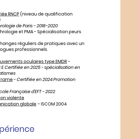
fiée RNCP
(niveau de qualification
)
ologie de Paris - 2018-2020
hrologie et PMA - Spécialisation peurs
changes réguliers de pratiques avec un
ogues professionnels.
ouvements oculaires type EMDR
-
R.E
Certifiée en 2025 - spécialisation en
atismes
 Trame
-
Certifiée en 2024 Promotion
cole Française d'EFT - 2022
n violente
ication globale
– ISCOM 2004
périence