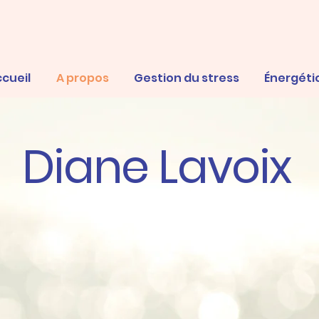
cueil
A propos
Gestion du stress
Énergéti
Diane Lavoix