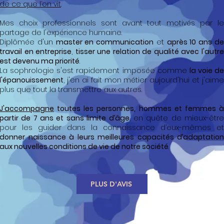
de ce que l’on vit
.
Mes choix professionnels sont avant tout motivés par le
partage de l'expérience humaine.
Diplômée d'un
master en communication
et
après 10 ans d
travail en entreprise
,
tisser une relation de qualité avec l'autr
est devenu ma priorité
.
La sophrologie s'est rapidement imposée comme
la voie de
l'épanouissement
, j'en ai fait mon métier aujourd'hui et j'aime
plus que tout la transmettre aux autres.
J'accompagne
toutes les personnes, hommes et femmes à
partir de 7 ans et sans limite d’âge
, en quête de mieux-êtr
pour les guider dans la connaissance d’eux-mêmes et
donner naissance à leurs meilleures capacités d’adaptation
aux nouvelles conditions de vie de notre société
.
PLUS D'AVIS