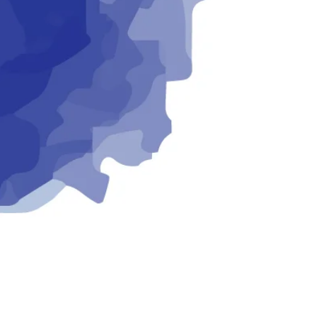
e
e
e