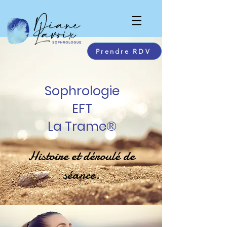
Prendre RDV
Sophrologie
EFT
La Trame®
Histoire et déroulé de
séance.