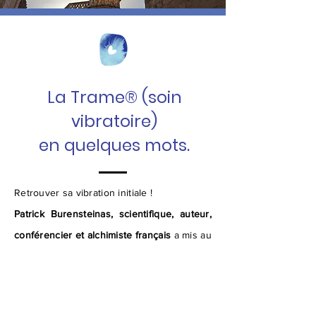
La Trame® (soin
vibratoire)
en quelques mots.
Retrouver sa vibration initiale !
Patrick Burensteinas, scientifique, auteur,
conférencier et alchimiste français
a mis au
point
le soin vibratoire de la
Trame®
dans
les années 90.
Un soin qui
agit sur le rapport à soi, le